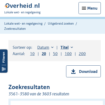
Menu
U
Lokale wet- en regelgeving
bent
hier:
Lokale wet- en regelgeving
Uitgebreid zoeken
Zoekresultaten
Sorteer op:
Sorteer op:
Datum
aflopend
Sorteer op:
Titel
oplopend
Aantal:
Toon
10
resultaten per pagina
Toon
20
resultaten per pagina
Toon
50
resultaten per pagina
Toon
100
resultaten per pag
Toon
200
resultaten
Download
Zoekresultaten
3561-3580 van de 3603 resultaten