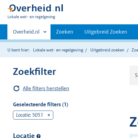
U
Lokale wet- en regelgeving
bent
Primaire
hier:
Andere
Overheid.nl
Zoeken
Uitgebreid Zoeken
sites
navigatie
binnen
U bent hier:
Lokale wet- en regelgeving
Uitgebreid zoeken
Zoe
Zoekfilter
S
Alle filters herstellen
Geselecteerde filters (1)
Locatie: 5051
v
Z
e
r
Locatie