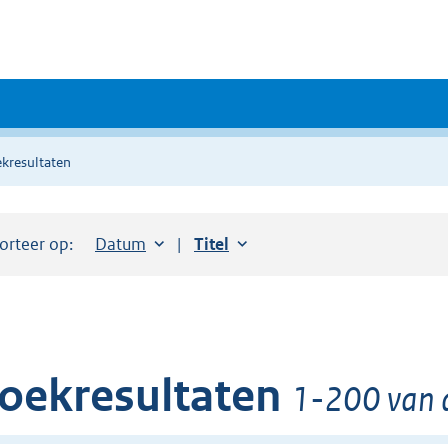
kresultaten
orteer op:
Sorteer op:
Datum
aflopend
Sorteer op:
Titel
oplopend
oekresultaten
1-200 van d