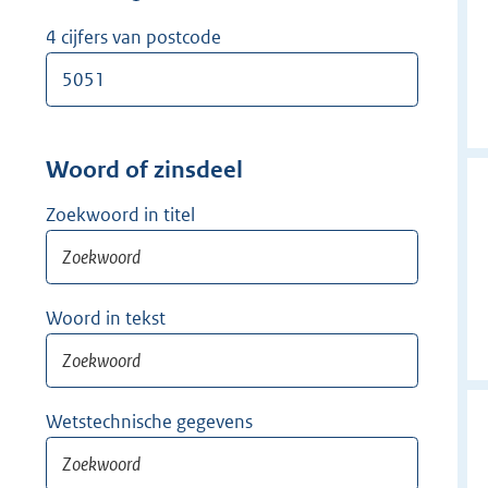
w
i
4 cijfers van postcode
j
d
e
r
Woord of zinsdeel
Zoekwoord in titel
Woord in tekst
Wetstechnische gegevens