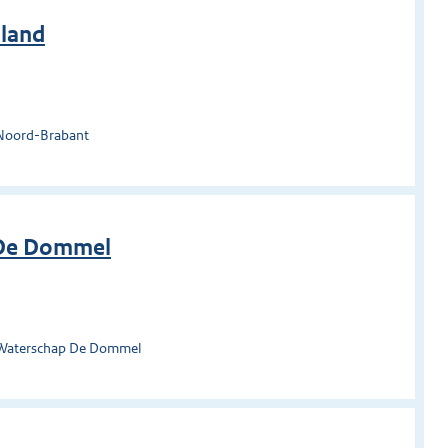
nland
 Noord-Brabant
 De Dommel
 Waterschap De Dommel