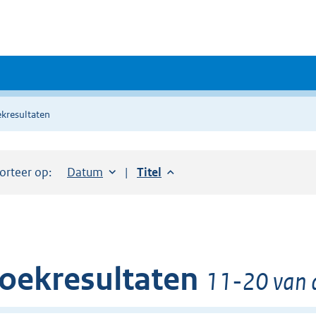
kresultaten
orteer op:
Sorteer op:
Datum
aflopend
Sorteer op:
Titel
aflopend
oekresultaten
11-20 van d