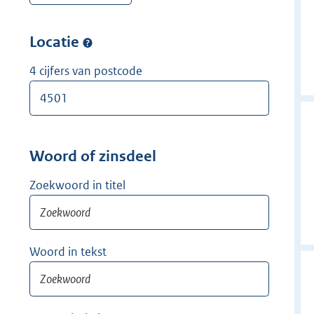
w
r
e
i
w
r
Locatie
j
i
w
d
j
i
4 cijfers van postcode
e
d
j
r
e
d
r
e
r
Woord of zinsdeel
Zoekwoord in titel
Woord in tekst