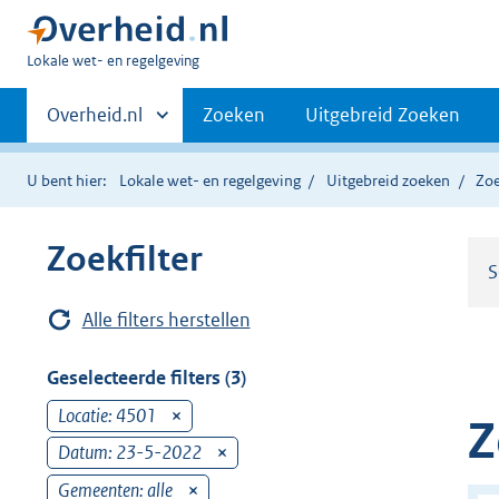
U
Lokale wet- en regelgeving
bent
Primaire
hier:
Andere
Overheid.nl
Zoeken
Uitgebreid Zoeken
sites
navigatie
binnen
U bent hier:
Lokale wet- en regelgeving
Uitgebreid zoeken
Zoe
Zoekfilter
S
Alle filters herstellen
Geselecteerde filters (3)
Locatie: 4501
v
Z
e
Datum: 23-5-2022
v
r
e
Gemeenten: alle
v