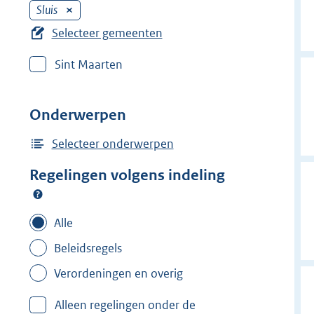
Sluis
V
e
Selecteer gemeenten
r
Sint Maarten
w
i
j
Onderwerpen
d
e
Selecteer onderwerpen
r
Regelingen volgens indeling
f
i
l
Alle
t
Beleidsregels
e
Verordeningen en overig
r
:
Alleen regelingen onder de
S