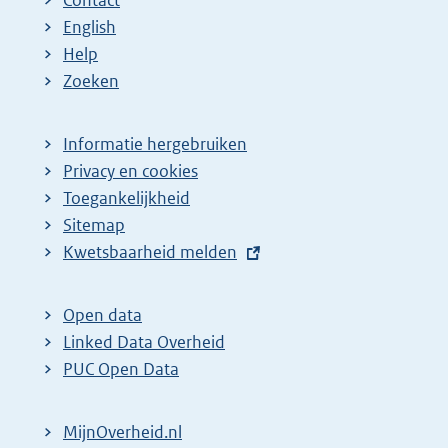
Contact
a
a
n
English
:
:
d
Help
e
Zoeken
p
a
Informatie hergebruiken
g
Privacy en cookies
i
Toegankelijkheid
n
Sitemap
E
Kwetsbaarheid melden
a
x
z
t
o
Open data
e
Linked Data Overheid
e
r
PUC Open Data
k
n
r
e
MijnOverheid.nl
e
l