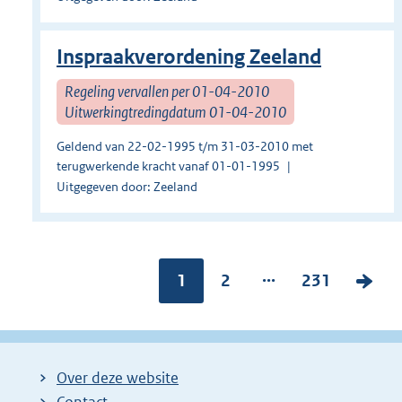
Inspraakverordening Zeeland
Regeling vervallen per 01-04-2010
Uitwerkingtredingdatum 01-04-2010
Geldend van 22-02-1995 t/m 31-03-2010 met
terugwerkende kracht vanaf 01-01-1995
Uitgegeven door: Zeeland
...
Pagina:
1
P
2
P
231
V
a
a
o
g
g
l
i
i
g
Over deze website
n
n
e