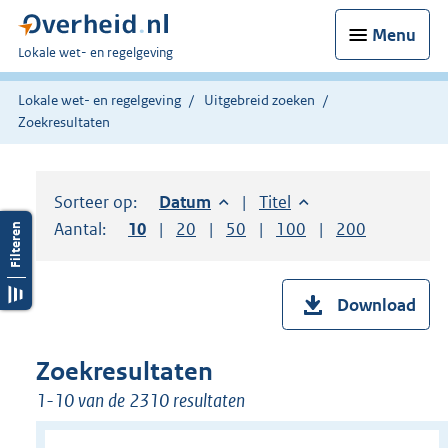
Menu
U
Lokale wet- en regelgeving
bent
hier:
Lokale wet- en regelgeving
Uitgebreid zoeken
Zoekresultaten
Sorteer op:
Sorteer op:
Datum
aflopend
Sorteer op:
Titel
oplopend
Aantal:
Toon
10
resultaten per pagina
Toon
20
resultaten per pagina
Toon
50
resultaten per pagina
Toon
100
resultaten per pag
Toon
200
resultaten
Download
Zoekresultaten
1-10 van de 2310 resultaten