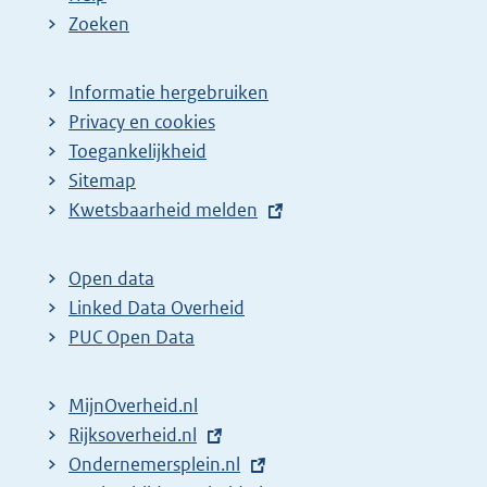
a
e
Zoeken
g
p
i
a
Informatie hergebruiken
n
g
Privacy en cookies
a
i
Toegankelijkheid
z
n
Sitemap
E
Kwetsbaarheid melden
o
a
x
e
z
t
k
o
Open data
e
Linked Data Overheid
r
e
r
PUC Open Data
e
k
n
s
r
e
MijnOverheid.nl
u
e
l
E
Rijksoverheid.nl
l
s
i
x
E
Ondernemersplein.nl
t
u
n