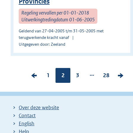
Provincies
Regeling vervallen per 01-01-2018
Uitwerkingtredingdatum 01-06-2005
Geldend van 27-04-2005 t/m 31-05-2005 met
terugwerkende kracht vanaf
Uitgegeven door: Zeeland
...
V
P
1
Pagina:
2
P
3
P
28
V
o
a
a
a
o
r
g
g
g
l
i
i
i
i
g
Over deze website
g
n
n
n
e
Contact
e
a
a
a
n
English
p
:
:
:
d
Help