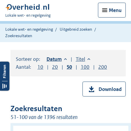
Menu
U
Lokale wet- en regelgeving
bent
hier:
Lokale wet- en regelgeving
Uitgebreid zoeken
Zoekresultaten
Sorteer op:
Sorteer op:
Datum
aflopend
Sorteer op:
Titel
oplopend
Aantal:
Toon
10
resultaten per pagina
Toon
20
resultaten per pagina
Toon
50
resultaten per pagina
Toon
100
resultaten per pag
Toon
200
resultaten
Download
Zoekresultaten
51-100 van de 1396 resultaten