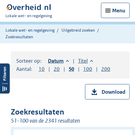
Menu
U
Lokale wet- en regelgeving
bent
hier:
Lokale wet- en regelgeving
Uitgebreid zoeken
Zoekresultaten
Sorteer op:
Sorteer op:
Datum
aflopend
Sorteer op:
Titel
oplopend
Aantal:
Toon
10
resultaten per pagina
Toon
20
resultaten per pagina
Toon
50
resultaten per pagina
Toon
100
resultaten per pag
Toon
200
resultaten
Download
Zoekresultaten
51-100 van de 2341 resultaten