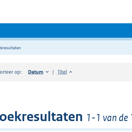
kresultaten
orteer op:
Sorteer op:
Datum
oplopend
Sorteer op:
Titel
oplopend
oekresultaten
1-1 van de 