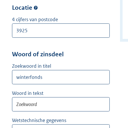
w
r
Locatie
i
w
j
i
4 cijfers van postcode
d
j
e
d
r
e
r
Woord of zinsdeel
Zoekwoord in titel
Woord in tekst
Wetstechnische gegevens