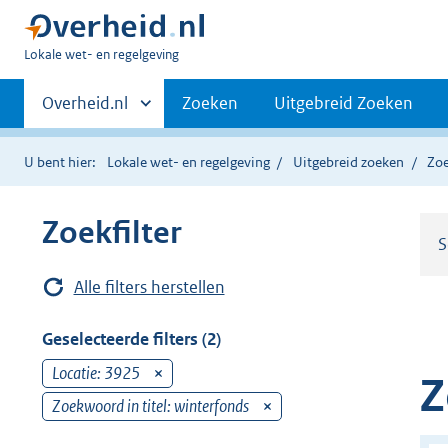
U
Lokale wet- en regelgeving
bent
Primaire
hier:
Andere
Overheid.nl
Zoeken
Uitgebreid Zoeken
sites
navigatie
binnen
U bent hier:
Lokale wet- en regelgeving
Uitgebreid zoeken
Zoe
Zoekfilter
S
Alle filters herstellen
Geselecteerde filters (2)
Locatie: 3925
v
Z
e
Zoekwoord in titel: winterfonds
v
r
e