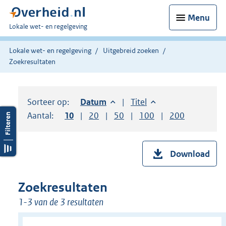
Menu
U
Lokale wet- en regelgeving
bent
hier:
Lokale wet- en regelgeving
Uitgebreid zoeken
Zoekresultaten
Sorteer op:
Sorteer op:
Datum
aflopend
Sorteer op:
Titel
oplopend
Aantal:
Toon
10
resultaten per pagina
Toon
20
resultaten per pagina
Toon
50
resultaten per pagina
Toon
100
resultaten per pag
Toon
200
resultaten
Download
Zoekresultaten
1-3 van de 3 resultaten