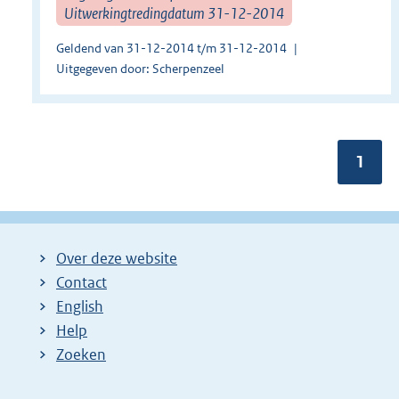
Uitwerkingtredingdatum 31-12-2014
Geldend van 31-12-2014 t/m 31-12-2014
Uitgegeven door: Scherpenzeel
Pagin
1
Over deze website
Contact
English
Help
Zoeken