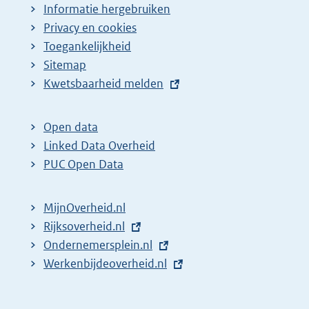
Informatie hergebruiken
Privacy en cookies
Toegankelijkheid
Sitemap
E
Kwetsbaarheid melden
x
t
Open data
e
Linked Data Overheid
r
PUC Open Data
n
e
MijnOverheid.nl
l
E
Rijksoverheid.nl
i
x
E
Ondernemersplein.nl
n
t
x
E
Werkenbijdeoverheid.nl
k
e
t
x
:
r
e
t