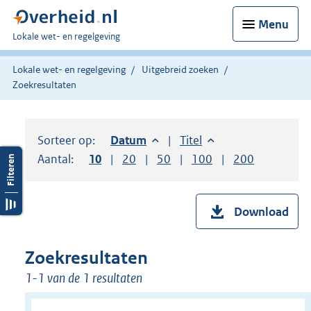
Menu
U
Lokale wet- en regelgeving
bent
hier:
Lokale wet- en regelgeving
Uitgebreid zoeken
Zoekresultaten
Sorteer op:
Sorteer op:
Datum
aflopend
Sorteer op:
Titel
oplopend
Aantal:
Toon
10
resultaten per pagina
Toon
20
resultaten per pagina
Toon
50
resultaten per pagina
Toon
100
resultaten per pag
Toon
200
resultaten
Download
Zoekresultaten
1-1 van de 1 resultaten