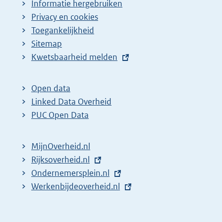
Informatie hergebruiken
Privacy en cookies
Toegankelijkheid
Sitemap
E
Kwetsbaarheid melden
x
t
Open data
e
Linked Data Overheid
r
PUC Open Data
n
e
MijnOverheid.nl
l
E
Rijksoverheid.nl
i
x
E
Ondernemersplein.nl
n
t
x
E
Werkenbijdeoverheid.nl
k
e
t
x
:
r
e
t