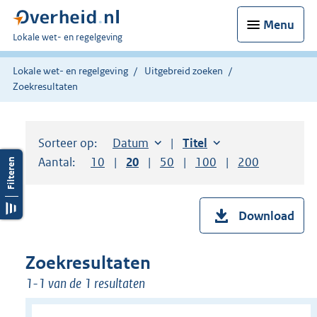
Menu
U
Lokale wet- en regelgeving
bent
hier:
Lokale wet- en regelgeving
Uitgebreid zoeken
Zoekresultaten
Sorteer op:
Sorteer op:
Datum
aflopend
Sorteer op:
Titel
oplopend
Aantal:
Toon
10
resultaten per pagina
Toon
20
resultaten per pagina
Toon
50
resultaten per pagina
Toon
100
resultaten per pag
Toon
200
resultaten
Download
Zoekresultaten
1-1 van de 1 resultaten