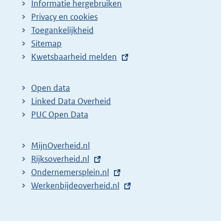
Informatie hergebruiken
Privacy en cookies
Toegankelijkheid
Sitemap
E
Kwetsbaarheid melden
x
t
Open data
e
Linked Data Overheid
r
PUC Open Data
n
e
MijnOverheid.nl
l
E
Rijksoverheid.nl
i
x
E
Ondernemersplein.nl
n
t
x
E
Werkenbijdeoverheid.nl
k
e
t
x
:
r
e
t