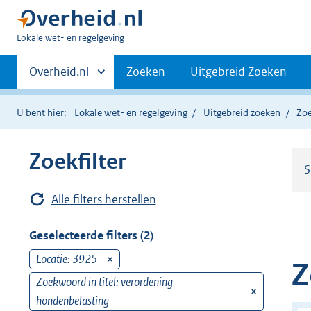
U
Lokale wet- en regelgeving
bent
Primaire
hier:
Andere
Overheid.nl
Zoeken
Uitgebreid Zoeken
sites
navigatie
binnen
U bent hier:
Lokale wet- en regelgeving
Uitgebreid zoeken
Zoe
Zoekfilter
S
Alle filters herstellen
Geselecteerde filters (2)
Locatie: 3925
v
Z
e
Zoekwoord in titel: verordening
v
r
hondenbelasting
e