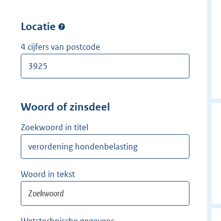
w
r
i
w
Locatie
j
i
d
j
4 cijfers van postcode
e
d
r
e
r
Woord of zinsdeel
Zoekwoord in titel
Woord in tekst
Wetstechnische gegevens