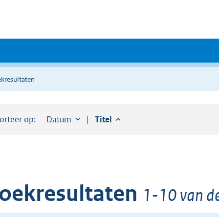
kresultaten
orteer op:
Sorteer op:
Datum
aflopend
Sorteer op:
Titel
aflopend
oekresultaten
1-10 van de