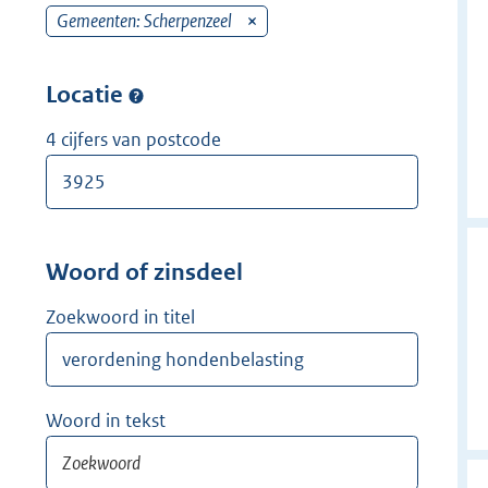
w
r
Gemeenten: Scherpenzeel
v
i
w
e
j
i
r
Locatie
d
j
w
e
d
i
4 cijfers van postcode
r
e
j
r
d
e
r
Woord of zinsdeel
Zoekwoord in titel
Woord in tekst