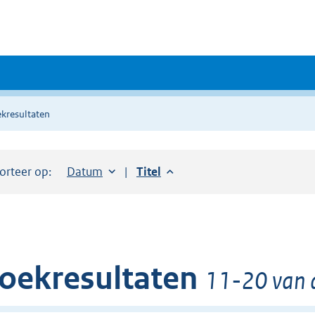
kresultaten
orteer op:
Sorteer op:
Datum
aflopend
Sorteer op:
Titel
aflopend
oekresultaten
11-20 van d