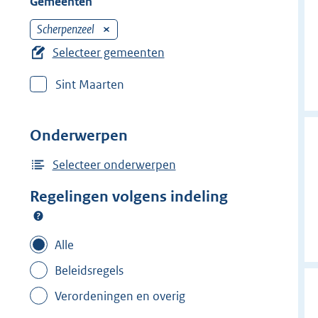
Gemeenten
Scherpenzeel
V
e
Selecteer gemeenten
r
Sint Maarten
w
i
j
Onderwerpen
d
e
Selecteer onderwerpen
r
Regelingen volgens indeling
f
i
l
Alle
t
Beleidsregels
e
Verordeningen en overig
r
: