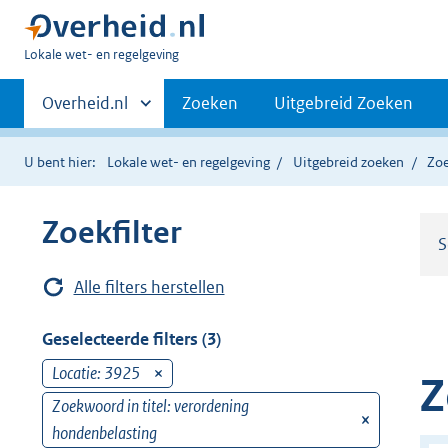
U
Lokale wet- en regelgeving
bent
Primaire
hier:
Andere
Overheid.nl
Zoeken
Uitgebreid Zoeken
sites
navigatie
binnen
U bent hier:
Lokale wet- en regelgeving
Uitgebreid zoeken
Zoe
Zoekfilter
S
Alle filters herstellen
Geselecteerde filters (3)
Locatie: 3925
v
Z
e
Zoekwoord in titel: verordening
v
r
hondenbelasting
e