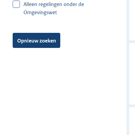
Alleen regelingen onder de
S
Omgevingswet
c
h
e
r
Opnieuw zoeken
p
e
n
z
e
e
l