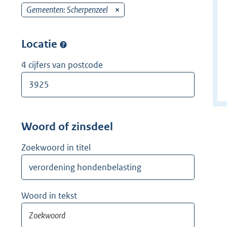
w
r
Gemeenten: Scherpenzeel
v
i
w
e
j
i
r
Locatie
d
j
w
e
d
i
4 cijfers van postcode
r
e
j
r
d
e
r
Woord of zinsdeel
Zoekwoord in titel
Woord in tekst