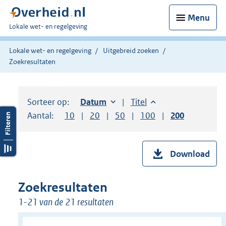
Menu
U
Lokale wet- en regelgeving
bent
hier:
Lokale wet- en regelgeving
Uitgebreid zoeken
Zoekresultaten
Sorteer op:
Sorteer op:
Datum
oplopend
Sorteer op:
Titel
oplopend
Aantal:
Toon
10
resultaten per pagina
Toon
20
resultaten per pagina
Toon
50
resultaten per pagina
Toon
100
resultaten per pag
Toon
200
resultaten
Download
Zoekresultaten
1-21 van de 21 resultaten