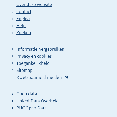
Over deze website
n
e
Contact
a
n
English
:
d
Help
e
Zoeken
p
a
Informatie hergebruiken
g
Privacy en cookies
i
Toegankelijkheid
n
Sitemap
E
Kwetsbaarheid melden
a
x
z
t
o
Open data
e
Linked Data Overheid
e
r
PUC Open Data
k
n