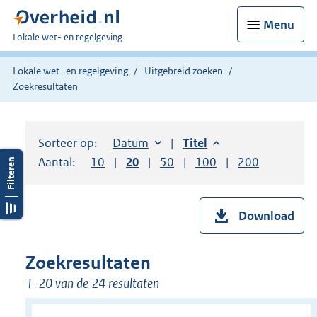
Menu
U
Lokale wet- en regelgeving
bent
hier:
Lokale wet- en regelgeving
Uitgebreid zoeken
Zoekresultaten
Sorteer op:
Sorteer op:
Datum
aflopend
Sorteer op:
Titel
aflopend
Aantal:
Toon
10
resultaten per pagina
Toon
20
resultaten per pagina
Toon
50
resultaten per pagina
Toon
100
resultaten per pag
Toon
200
resultaten
Download
Zoekresultaten
1-20 van de 24 resultaten