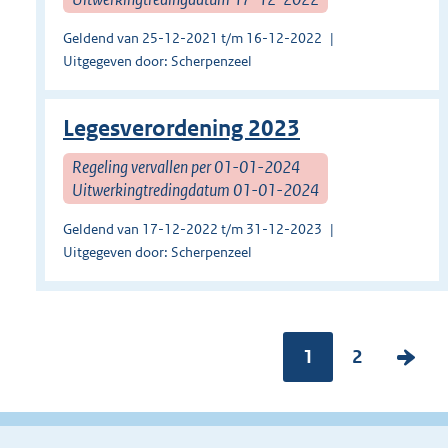
Geldend van 25-12-2021 t/m 16-12-2022
Uitgegeven door: Scherpenzeel
Legesverordening 2023
Regeling vervallen per 01-01-2024
Uitwerkingtredingdatum 01-01-2024
Geldend van 17-12-2022 t/m 31-12-2023
Uitgegeven door: Scherpenzeel
Pagina:
1
P
2
V
a
o
g
l
i
g