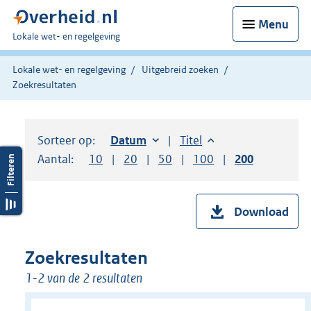
Menu
U
Lokale wet- en regelgeving
bent
hier:
Lokale wet- en regelgeving
Uitgebreid zoeken
Zoekresultaten
Sorteer op:
Sorteer op:
Datum
oplopend
Sorteer op:
Titel
oplopend
Aantal:
Toon
10
resultaten per pagina
Toon
20
resultaten per pagina
Toon
50
resultaten per pagina
Toon
100
resultaten per pag
Toon
200
resultaten
Download
Zoekresultaten
1-2 van de 2 resultaten