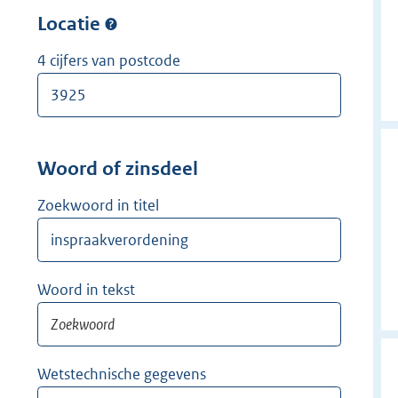
w
r
Locatie
i
w
j
i
4 cijfers van postcode
d
j
e
d
r
e
r
Woord of zinsdeel
Zoekwoord in titel
Woord in tekst
Wetstechnische gegevens