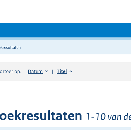
kresultaten
orteer op:
Sorteer op:
Datum
aflopend
Sorteer op:
Titel
aflopend
oekresultaten
1-10 van de