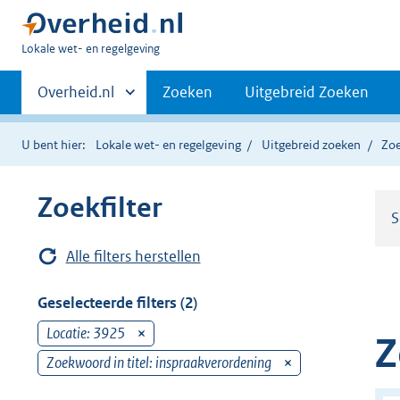
U
Lokale wet- en regelgeving
bent
Primaire
hier:
Andere
Overheid.nl
Zoeken
Uitgebreid Zoeken
sites
navigatie
binnen
U bent hier:
Lokale wet- en regelgeving
Uitgebreid zoeken
Zoe
Zoekfilter
S
Alle filters herstellen
Geselecteerde filters (2)
Locatie: 3925
v
Z
e
Zoekwoord in titel: inspraakverordening
v
r
e