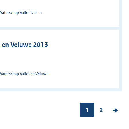
Waterschap Vallei & Eem
i en Veluwe 2013
Waterschap Vallei en Veluwe
Pagina:
1
P
2
V
a
o
g
l