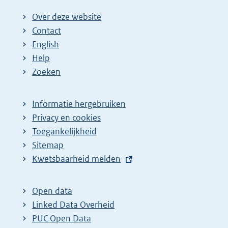
Over deze website
Contact
English
Help
Zoeken
Informatie hergebruiken
Privacy en cookies
Toegankelijkheid
Sitemap
E
Kwetsbaarheid melden
x
t
Open data
e
Linked Data Overheid
r
PUC Open Data
n