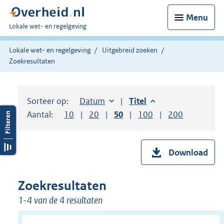
Menu
U
Lokale wet- en regelgeving
bent
hier:
Lokale wet- en regelgeving
Uitgebreid zoeken
Zoekresultaten
Sorteer op:
Sorteer op:
Datum
aflopend
Sorteer op:
Titel
aflopend
Aantal:
Toon
10
resultaten per pagina
Toon
20
resultaten per pagina
Toon
50
resultaten per pagina
Toon
100
resultaten per pag
Toon
200
resultaten
Download
Zoekresultaten
1-4 van de 4 resultaten