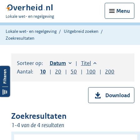
Menu
U
Lokale wet- en regelgeving
bent
hier:
Lokale wet- en regelgeving
Uitgebreid zoeken
Zoekresultaten
Sorteer op:
Sorteer op:
Datum
oplopend
Sorteer op:
Titel
oplopend
Aantal:
Toon
10
resultaten per pagina
Toon
20
resultaten per pagina
Toon
50
resultaten per pagina
Toon
100
resultaten per pag
Toon
200
resultaten
Download
Zoekresultaten
1-4 van de 4 resultaten