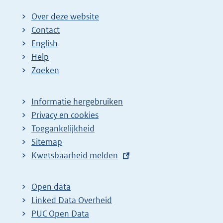
Over deze website
Contact
English
Help
Zoeken
Informatie hergebruiken
Privacy en cookies
Toegankelijkheid
Sitemap
E
Kwetsbaarheid melden
x
t
Open data
e
Linked Data Overheid
r
PUC Open Data
n