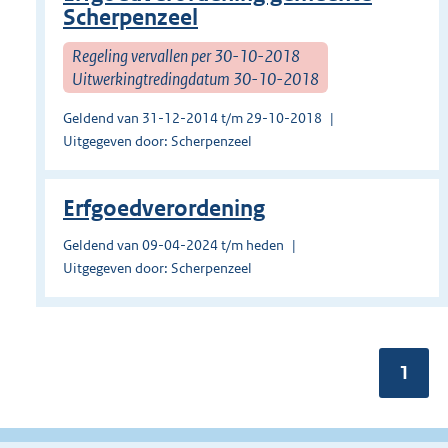
Scherpenzeel
Regeling vervallen per 30-10-2018
Uitwerkingtredingdatum 30-10-2018
Geldend van 31-12-2014 t/m 29-10-2018
Uitgegeven door: Scherpenzeel
Erfgoedverordening
Geldend van 09-04-2024 t/m heden
Uitgegeven door: Scherpenzeel
Pagin
1