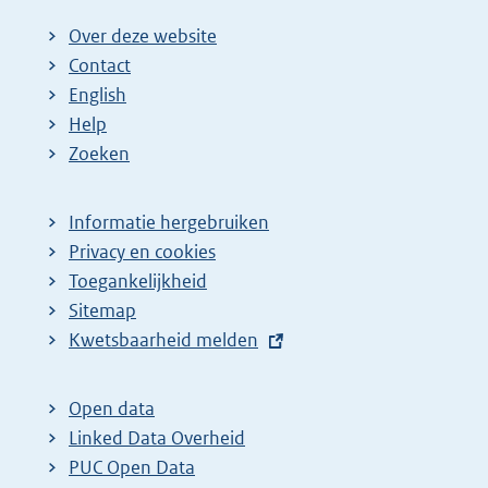
Over deze website
Contact
English
Help
Zoeken
Informatie hergebruiken
Privacy en cookies
Toegankelijkheid
Sitemap
E
Kwetsbaarheid melden
x
t
Open data
e
Linked Data Overheid
r
PUC Open Data
n