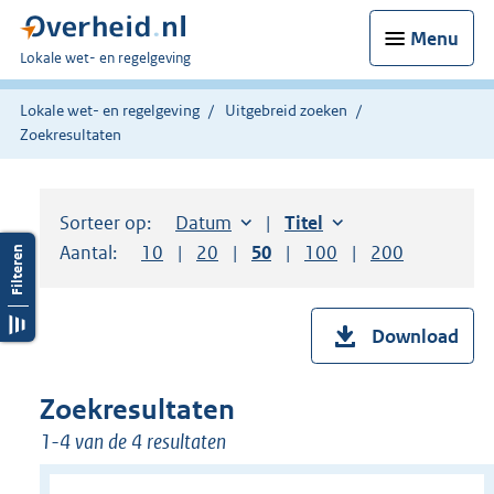
Menu
U
Lokale wet- en regelgeving
bent
hier:
Lokale wet- en regelgeving
Uitgebreid zoeken
Zoekresultaten
Sorteer op:
Sorteer op:
Datum
aflopend
Sorteer op:
Titel
oplopend
Aantal:
Toon
10
resultaten per pagina
Toon
20
resultaten per pagina
Toon
50
resultaten per pagina
Toon
100
resultaten per pag
Toon
200
resultaten
Download
Zoekresultaten
1-4 van de 4 resultaten