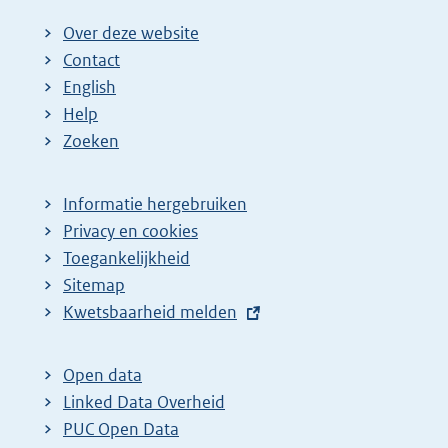
Over deze website
Contact
English
Help
Zoeken
Informatie hergebruiken
Privacy en cookies
Toegankelijkheid
Sitemap
E
Kwetsbaarheid melden
x
t
Open data
e
Linked Data Overheid
r
PUC Open Data
n