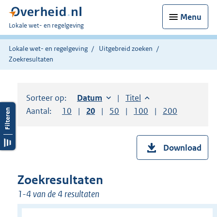
Menu
U
Lokale wet- en regelgeving
bent
hier:
Lokale wet- en regelgeving
Uitgebreid zoeken
Zoekresultaten
Sorteer op:
Sorteer op:
Datum
oplopend
Sorteer op:
Titel
oplopend
Aantal:
Toon
10
resultaten per pagina
Toon
20
resultaten per pagina
Toon
50
resultaten per pagina
Toon
100
resultaten per pag
Toon
200
resultaten
Download
Zoekresultaten
1-4 van de 4 resultaten