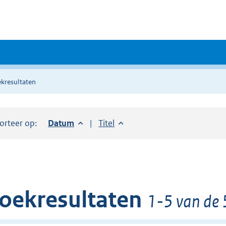
kresultaten
orteer op:
Sorteer op:
Datum
aflopend
Sorteer op:
Titel
oplopend
oekresultaten
1-5 van de 