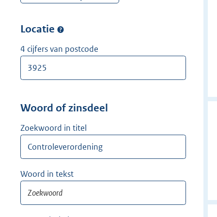
w
r
e
i
w
r
Locatie
j
i
w
d
j
i
4 cijfers van postcode
e
d
j
r
e
d
r
e
r
Woord of zinsdeel
Zoekwoord in titel
Woord in tekst