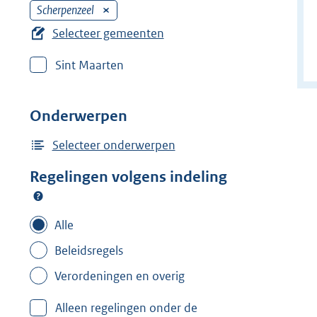
Scherpenzeel
V
e
Selecteer gemeenten
r
Sint Maarten
w
i
j
Onderwerpen
d
e
Selecteer onderwerpen
r
Regelingen volgens indeling
f
i
l
Alle
t
Beleidsregels
e
Verordeningen en overig
r
:
Alleen regelingen onder de
S