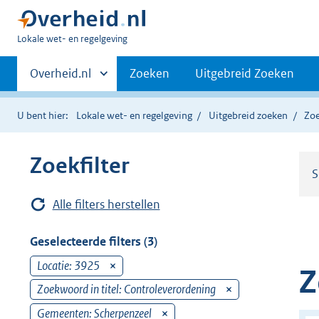
U
Lokale wet- en regelgeving
bent
Primaire
hier:
Andere
Overheid.nl
Zoeken
Uitgebreid Zoeken
sites
navigatie
binnen
U bent hier:
Lokale wet- en regelgeving
Uitgebreid zoeken
Zoe
Zoekfilter
S
Alle filters herstellen
Geselecteerde filters (3)
Locatie: 3925
v
Z
e
Zoekwoord in titel: Controleverordening
v
r
e
Gemeenten: Scherpenzeel
v