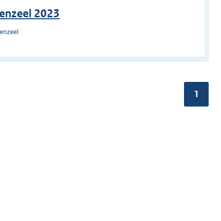
enzeel 2023
enzeel
Pagina
1