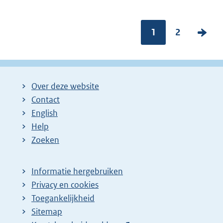
Pagina:
1
P
2
V
a
o
g
l
i
g
Over deze website
n
e
Contact
a
n
English
:
d
Help
e
Zoeken
p
a
Informatie hergebruiken
g
Privacy en cookies
i
Toegankelijkheid
n
Sitemap