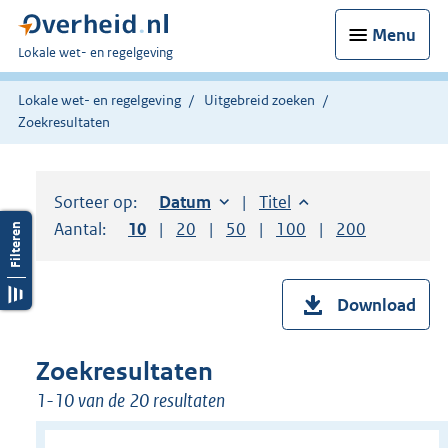
Menu
U
Lokale wet- en regelgeving
bent
hier:
Lokale wet- en regelgeving
Uitgebreid zoeken
Zoekresultaten
Sorteer op:
Sorteer op:
Datum
oplopend
Sorteer op:
Titel
oplopend
Aantal:
Toon
10
resultaten per pagina
Toon
20
resultaten per pagina
Toon
50
resultaten per pagina
Toon
100
resultaten per pag
Toon
200
resultaten
Download
Zoekresultaten
1-10 van de 20 resultaten