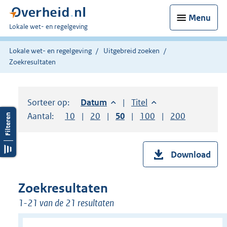
Menu
U
Lokale wet- en regelgeving
bent
hier:
Lokale wet- en regelgeving
Uitgebreid zoeken
Zoekresultaten
Sorteer op:
Sorteer op:
Datum
aflopend
Sorteer op:
Titel
oplopend
Aantal:
Toon
10
resultaten per pagina
Toon
20
resultaten per pagina
Toon
50
resultaten per pagina
Toon
100
resultaten per pag
Toon
200
resultaten
Download
Zoekresultaten
1-21 van de 21 resultaten