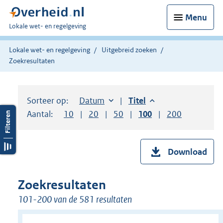
Menu
U
Lokale wet- en regelgeving
bent
hier:
Lokale wet- en regelgeving
Uitgebreid zoeken
Zoekresultaten
Sorteer op:
Sorteer op:
Datum
aflopend
Sorteer op:
Titel
aflopend
Aantal:
Toon
10
resultaten per pagina
Toon
20
resultaten per pagina
Toon
50
resultaten per pagina
Toon
100
resultaten per pag
Toon
200
resultaten
Download
Zoekresultaten
101-200 van de 581 resultaten