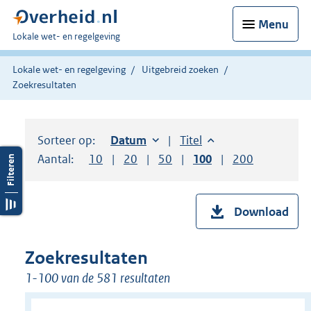
Menu
U
Lokale wet- en regelgeving
bent
hier:
Lokale wet- en regelgeving
Uitgebreid zoeken
Zoekresultaten
Sorteer op:
Sorteer op:
Datum
oplopend
Sorteer op:
Titel
oplopend
Aantal:
Toon
10
resultaten per pagina
Toon
20
resultaten per pagina
Toon
50
resultaten per pagina
Toon
100
resultaten per pag
Toon
200
resultaten
Download
Zoekresultaten
1-100 van de 581 resultaten