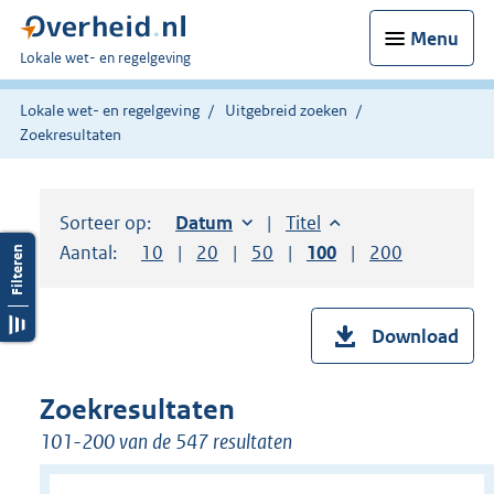
Menu
U
Lokale wet- en regelgeving
bent
hier:
Lokale wet- en regelgeving
Uitgebreid zoeken
Zoekresultaten
Sorteer op:
Sorteer op:
Datum
oplopend
Sorteer op:
Titel
oplopend
Aantal:
Toon
10
resultaten per pagina
Toon
20
resultaten per pagina
Toon
50
resultaten per pagina
Toon
100
resultaten per pag
Toon
200
resultaten
Download
Zoekresultaten
101-200 van de 547 resultaten