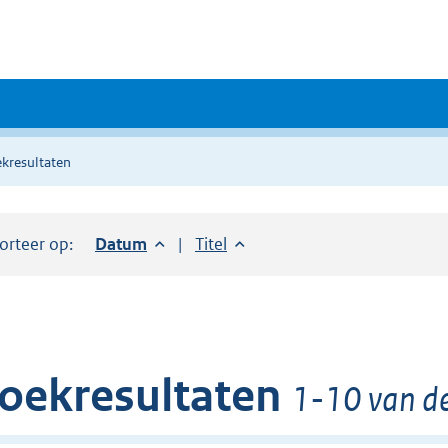
kresultaten
orteer op:
Sorteer op:
Datum
aflopend
Sorteer op:
Titel
oplopend
oekresultaten
1-10 van de