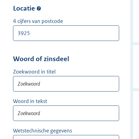
w
r
Locatie
i
w
j
i
4 cijfers van postcode
d
j
e
d
r
e
r
Woord of zinsdeel
Zoekwoord in titel
Woord in tekst
Wetstechnische gegevens