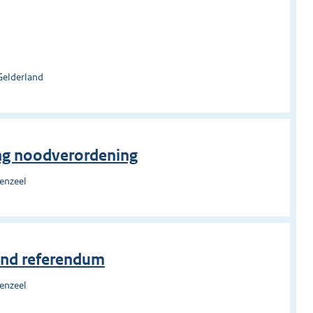
Gelderland
ing noodverordening
enzeel
vend referendum
enzeel