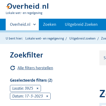
U
Lokale wet- en regelgeving
bent
Primaire
hier:
Andere
Overheid.nl
Zoeken
Uitgebreid Zoeken
sites
navigatie
binnen
U bent hier:
Lokale wet- en regelgeving
Uitgebreid zoeken
Zoe
Zoekfilter
S
Alle filters herstellen
Geselecteerde filters (2)
Locatie: 3925
v
Z
e
Datum: 17-3-2023
v
r
e