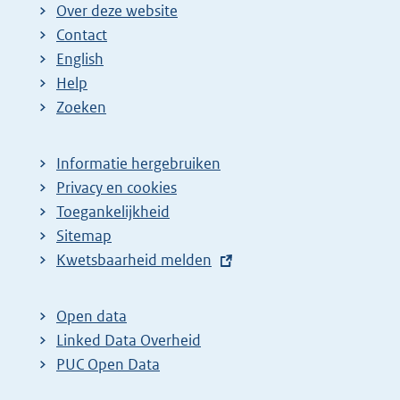
g
n
n
n
n
e
Over deze website
e
a
a
a
a
n
Contact
p
:
:
:
:
d
English
a
e
Help
Zoeken
g
p
i
a
n
g
Informatie hergebruiken
Privacy en cookies
a
i
Toegankelijkheid
z
n
Sitemap
o
a
E
Kwetsbaarheid melden
e
z
x
k
o
t
Open data
r
e
e
Linked Data Overheid
e
k
r
PUC Open Data
s
r
n