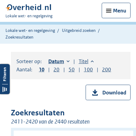
Menu
U
Lokale wet- en regelgeving
bent
hier:
Lokale wet- en regelgeving
Uitgebreid zoeken
Zoekresultaten
Sorteer op:
Sorteer op:
Datum
oplopend
Sorteer op:
Titel
oplopend
Aantal:
Toon
10
resultaten per pagina
Toon
20
resultaten per pagina
Toon
50
resultaten per pagina
Toon
100
resultaten per pag
Toon
200
resultaten
Download
Zoekresultaten
2411-2420 van de 2440 resultaten