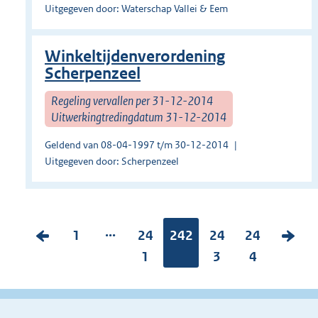
Uitgegeven door: Waterschap Vallei & Eem
Winkeltijdenverordening
Scherpenzeel
Regeling vervallen per 31-12-2014
Uitwerkingtredingdatum 31-12-2014
Geldend van 08-04-1997 t/m 30-12-2014
Uitgegeven door: Scherpenzeel
...
V
P
1
P
24
Pagina:
242
P
24
P
24
V
o
a
a
1
a
3
a
4
o
r
g
g
g
g
l
i
i
i
i
i
g