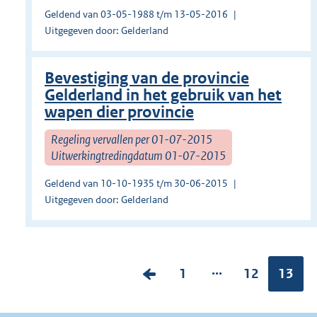
Geldend van 03-05-1988 t/m 13-05-2016
Uitgegeven door: Gelderland
Bevestiging van de provincie
Gelderland in het gebruik van het
wapen dier provincie
Regeling vervallen per 01-07-2015
Uitwerkingtredingdatum 01-07-2015
Geldend van 10-10-1935 t/m 30-06-2015
Uitgegeven door: Gelderland
...
V
P
1
P
12
Pagina
13
o
a
a
r
g
g