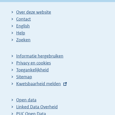
i
i
i
Over deze website
g
n
n
Contact
e
a
a
English
p
:
:
Help
a
Zoeken
g
i
Informatie hergebruiken
n
Privacy en cookies
a
Toegankelijkheid
z
Sitemap
E
Kwetsbaarheid melden
o
x
e
t
k
Open data
e
Linked Data Overheid
r
r
PUC Open Data