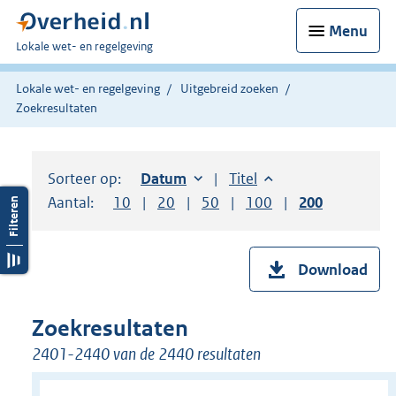
Menu
U
Lokale wet- en regelgeving
bent
hier:
Lokale wet- en regelgeving
Uitgebreid zoeken
Zoekresultaten
Sorteer op:
Sorteer op:
Datum
oplopend
Sorteer op:
Titel
oplopend
Aantal:
Toon
10
resultaten per pagina
Toon
20
resultaten per pagina
Toon
50
resultaten per pagina
Toon
100
resultaten per pag
Toon
200
resultaten
Download
Zoekresultaten
2401-2440 van de 2440 resultaten