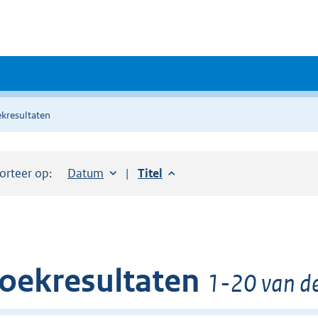
kresultaten
orteer op:
Sorteer op:
Datum
aflopend
Sorteer op:
Titel
aflopend
oekresultaten
1-20 van de