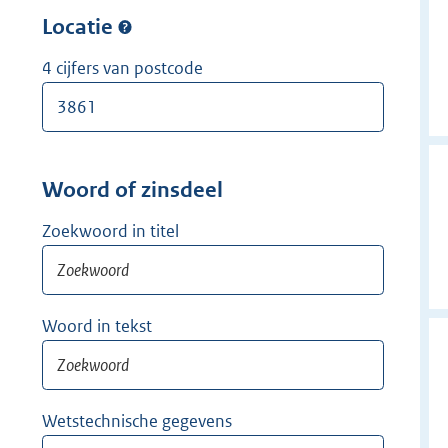
w
r
Locatie
i
w
j
i
4 cijfers van postcode
d
j
e
d
r
e
r
Woord of zinsdeel
Zoekwoord in titel
Woord in tekst
Wetstechnische gegevens