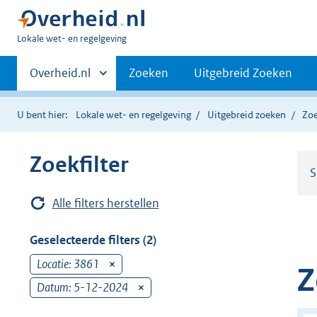
U
Lokale wet- en regelgeving
bent
Primaire
hier:
Andere
Overheid.nl
Zoeken
Uitgebreid Zoeken
sites
navigatie
binnen
U bent hier:
Lokale wet- en regelgeving
Uitgebreid zoeken
Zoe
Zoekfilter
S
Alle filters herstellen
Geselecteerde filters (2)
Locatie: 3861
v
Z
e
Datum: 5-12-2024
v
r
e