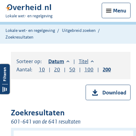
Menu
U
Lokale wet- en regelgeving
bent
hier:
Lokale wet- en regelgeving
Uitgebreid zoeken
Zoekresultaten
Sorteer op:
Sorteer op:
Datum
aflopend
Sorteer op:
Titel
oplopend
Aantal:
Toon
10
resultaten per pagina
Toon
20
resultaten per pagina
Toon
50
resultaten per pagina
Toon
100
resultaten per pag
Toon
200
resultaten
Download
Zoekresultaten
601-641 van de 641 resultaten