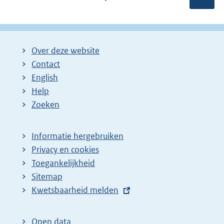
o
a
a
r
g
g
i
i
i
Over deze website
g
n
n
Contact
e
a
a
English
p
:
:
Help
a
Zoeken
g
i
Informatie hergebruiken
n
Privacy en cookies
a
Toegankelijkheid
z
Sitemap
E
Kwetsbaarheid melden
o
x
e
t
k
Open data