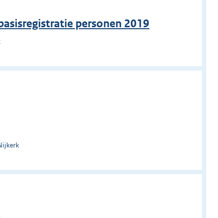
basisregistratie personen 2019
k
Nijkerk
k