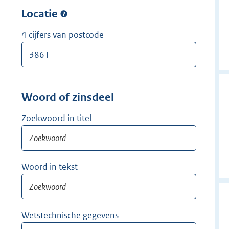
w
r
Locatie
i
w
j
i
4 cijfers van postcode
d
j
e
d
r
e
r
Woord of zinsdeel
Zoekwoord in titel
Woord in tekst
Wetstechnische gegevens