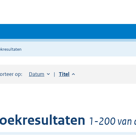
kresultaten
orteer op:
Sorteer op:
Datum
aflopend
Sorteer op:
Titel
aflopend
oekresultaten
1-200 van d