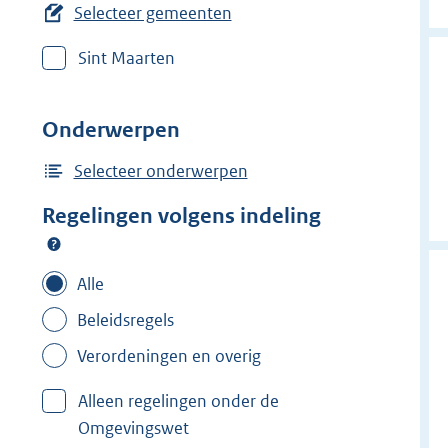
e
Selecteer gemeenten
r
Sint Maarten
w
i
j
Onderwerpen
d
e
Selecteer onderwerpen
r
Regelingen volgens indeling
f
i
l
Alle
t
Beleidsregels
e
Verordeningen en overig
r
:
Alleen regelingen onder de
N
Omgevingswet
i