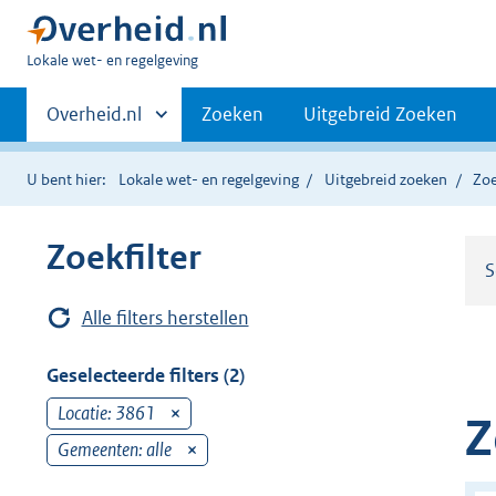
U
Lokale wet- en regelgeving
bent
Primaire
hier:
Andere
Overheid.nl
Zoeken
Uitgebreid Zoeken
sites
navigatie
binnen
U bent hier:
Lokale wet- en regelgeving
Uitgebreid zoeken
Zoe
Zoekfilter
S
Alle filters herstellen
Geselecteerde filters (2)
Locatie: 3861
v
Z
e
Gemeenten: alle
v
r
e