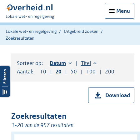
Menu
U
Lokale wet- en regelgeving
bent
hier:
Lokale wet- en regelgeving
Uitgebreid zoeken
Zoekresultaten
Sorteer op:
Sorteer op:
Datum
oplopend
Sorteer op:
Titel
oplopend
Aantal:
Toon
10
resultaten per pagina
Toon
20
resultaten per pagina
Toon
50
resultaten per pagina
Toon
100
resultaten per pag
Toon
200
resultaten
Download
Zoekresultaten
1-20 van de 957 resultaten