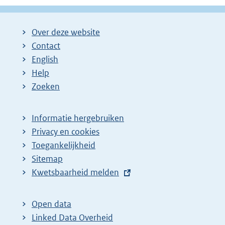
g
g
l
i
i
g
Over deze website
n
n
e
Contact
a
a
n
English
:
:
d
Help
e
Zoeken
p
a
Informatie hergebruiken
g
Privacy en cookies
i
Toegankelijkheid
n
Sitemap
E
Kwetsbaarheid melden
a
x
z
t
o
Open data
e
Linked Data Overheid
e