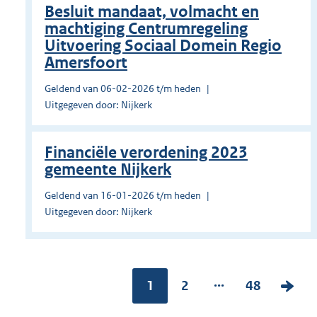
Besluit mandaat, volmacht en
machtiging Centrumregeling
Uitvoering Sociaal Domein Regio
Amersfoort
Geldend van 06-02-2026 t/m heden
Uitgegeven door: Nijkerk
Financiële verordening 2023
gemeente Nijkerk
Geldend van 16-01-2026 t/m heden
Uitgegeven door: Nijkerk
...
Pagina:
1
P
2
P
48
V
a
a
o