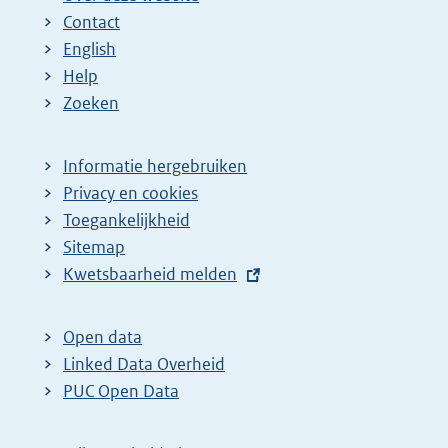
e
a
a
a
a
n
Contact
p
:
:
:
:
d
English
a
e
Help
Zoeken
g
p
i
a
n
g
Informatie hergebruiken
Privacy en cookies
a
i
Toegankelijkheid
z
n
Sitemap
o
a
E
Kwetsbaarheid melden
e
z
x
k
o
t
Open data
r
e
e
Linked Data Overheid
e
k
r
PUC Open Data
s
r
n
u
e
e