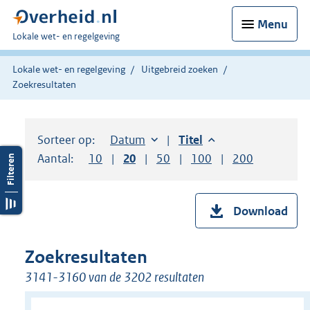
Menu
U
Lokale wet- en regelgeving
bent
hier:
Lokale wet- en regelgeving
Uitgebreid zoeken
Zoekresultaten
Sorteer op:
Sorteer op:
Datum
aflopend
Sorteer op:
Titel
aflopend
Aantal:
Toon
10
resultaten per pagina
Toon
20
resultaten per pagina
Toon
50
resultaten per pagina
Toon
100
resultaten per pag
Toon
200
resultaten
Download
Zoekresultaten
3141-3160 van de 3202 resultaten