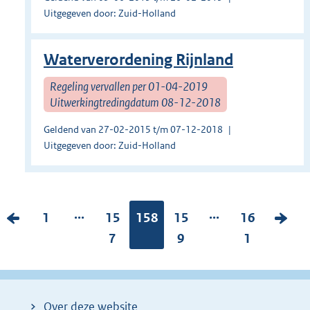
Uitgegeven door: Zuid-Holland
Waterverordening Rijnland
Regeling vervallen per 01-04-2019
Uitwerkingtredingdatum 08-12-2018
Geldend van 27-02-2015 t/m 07-12-2018
Uitgegeven door: Zuid-Holland
...
...
V
P
1
P
15
Pagina:
158
P
15
P
16
V
o
a
a
7
a
9
a
1
o
r
g
g
g
g
l
i
i
i
i
i
g
g
n
n
n
n
e
Over deze website