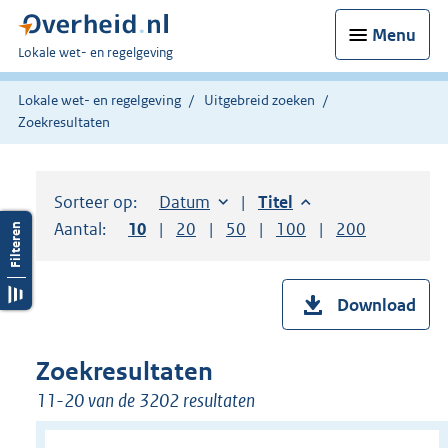
Menu
U
Lokale wet- en regelgeving
bent
hier:
Lokale wet- en regelgeving
Uitgebreid zoeken
Zoekresultaten
Sorteer op:
Sorteer op:
Datum
aflopend
Sorteer op:
Titel
aflopend
Aantal:
Toon
10
resultaten per pagina
Toon
20
resultaten per pagina
Toon
50
resultaten per pagina
Toon
100
resultaten per pag
Toon
200
resultaten
Download
Zoekresultaten
11-20 van de 3202 resultaten