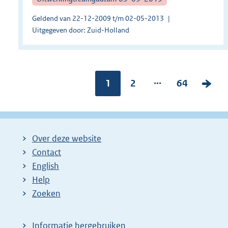
Geldend van 22-12-2009 t/m 02-05-2013
Uitgegeven door: Zuid-Holland
...
Pagina:
1
P
2
P
64
V
a
a
o
g
g
l
i
i
g
Over deze website
n
n
e
Contact
a
a
n
English
:
:
d
Help
e
Zoeken
p
a
Informatie hergebruiken