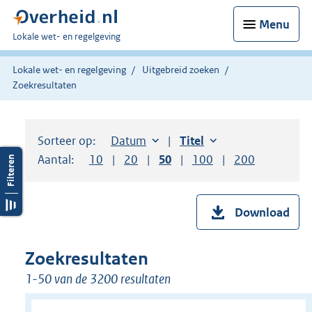
Menu
U
Lokale wet- en regelgeving
bent
hier:
Lokale wet- en regelgeving
Uitgebreid zoeken
Zoekresultaten
Sorteer op:
Sorteer op:
Datum
aflopend
Sorteer op:
Titel
oplopend
Aantal:
Toon
10
resultaten per pagina
Toon
20
resultaten per pagina
Toon
50
resultaten per pagina
Toon
100
resultaten per pag
Toon
200
resultaten
Download
Zoekresultaten
1-50 van de 3200 resultaten