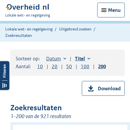
Menu
U
Lokale wet- en regelgeving
bent
hier:
Lokale wet- en regelgeving
Uitgebreid zoeken
Zoekresultaten
Sorteer op:
Sorteer op:
Datum
aflopend
Sorteer op:
Titel
oplopend
Aantal:
Toon
10
resultaten per pagina
Toon
20
resultaten per pagina
Toon
50
resultaten per pagina
Toon
100
resultaten per pag
Toon
200
resultaten
Download
Zoekresultaten
1-200 van de 921 resultaten