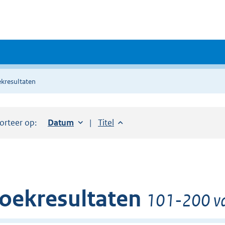
kresultaten
orteer op:
Sorteer op:
Datum
oplopend
Sorteer op:
Titel
oplopend
oekresultaten
101-200 va