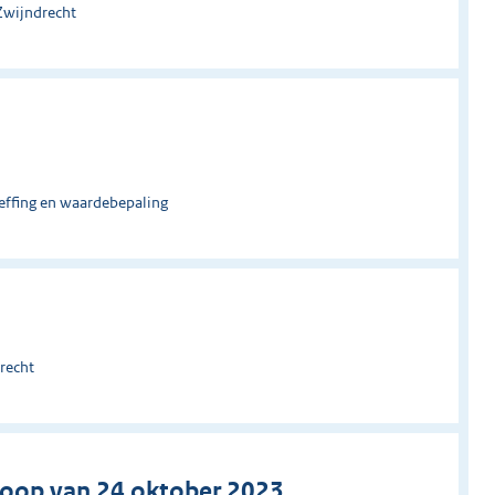
Zwijndrecht
effing en waardebepaling
recht
oop van 24 oktober 2023