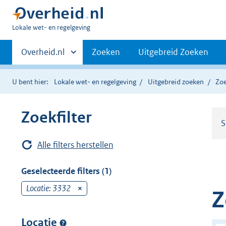
U
Lokale wet- en regelgeving
bent
Primaire
hier:
Andere
Overheid.nl
Zoeken
Uitgebreid Zoeken
sites
navigatie
binnen
U bent hier:
Lokale wet- en regelgeving
Uitgebreid zoeken
Zoe
Zoekfilter
S
Alle filters herstellen
Geselecteerde filters (1)
Locatie: 3332
v
Z
e
r
Locatie