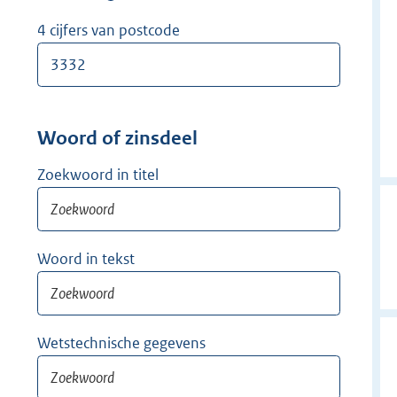
w
i
4 cijfers van postcode
j
d
e
r
Woord of zinsdeel
Zoekwoord in titel
Woord in tekst
Wetstechnische gegevens