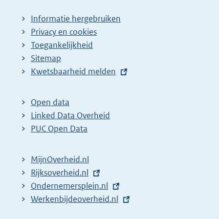
i
Informatie hergebruiken
n
Privacy en cookies
a
Toegankelijkheid
z
Sitemap
E
Kwetsbaarheid melden
o
x
e
t
k
Open data
e
Linked Data Overheid
r
r
PUC Open Data
e
n
s
e
MijnOverheid.nl
u
l
E
Rijksoverheid.nl
l
i
x
E
Ondernemersplein.nl
t
n
t
x
E
Werkenbijdeoverheid.nl
k
a
e
t
x
: