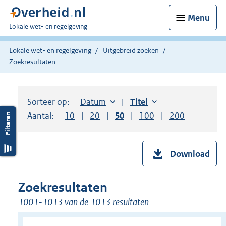
Menu
U
Lokale wet- en regelgeving
bent
hier:
Lokale wet- en regelgeving
Uitgebreid zoeken
Zoekresultaten
Sorteer op:
Sorteer op:
Datum
aflopend
Sorteer op:
Titel
oplopend
Aantal:
Toon
10
resultaten per pagina
Toon
20
resultaten per pagina
Toon
50
resultaten per pagina
Toon
100
resultaten per pag
Toon
200
resultaten
Download
Zoekresultaten
1001-1013 van de 1013 resultaten