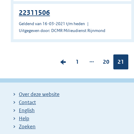
22311506
Geldend van 16-03-2021 t/m heden
Uitgegeven door: DCMR Milieudienst Rijnmond
...
V
P
1
P
20
Pagina
21
o
a
a
r
g
g
i
i
i
Over deze website
g
n
n
Contact
e
a
a
English
p
:
:
Help
a
Zoeken
g