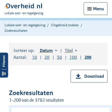
Menu
U
Lokale wet- en regelgeving
bent
hier:
Lokale wet- en regelgeving
Uitgebreid zoeken
Zoekresultaten
Sorteer op:
Sorteer op:
Datum
oplopend
Sorteer op:
Titel
oplopend
Aantal:
Toon
10
resultaten per pagina
Toon
20
resultaten per pagina
Toon
50
resultaten per pagina
Toon
100
resultaten per pag
Toon
200
resultaten
Download
Zoekresultaten
1-200 van de 3782 resultaten