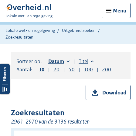
Menu
U
Lokale wet- en regelgeving
bent
hier:
Lokale wet- en regelgeving
Uitgebreid zoeken
Zoekresultaten
Sorteer op:
Sorteer op:
Datum
oplopend
Sorteer op:
Titel
oplopend
Aantal:
Toon
10
resultaten per pagina
Toon
20
resultaten per pagina
Toon
50
resultaten per pagina
Toon
100
resultaten per pag
Toon
200
resultaten
Download
Zoekresultaten
2961-2970 van de 3136 resultaten