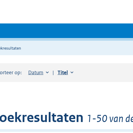
kresultaten
orteer op:
Sorteer op:
Datum
aflopend
Sorteer op:
Titel
oplopend
oekresultaten
1-50 van de