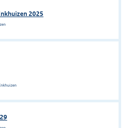
Enkhuizen 2025
izen
Enkhuizen
029
izen