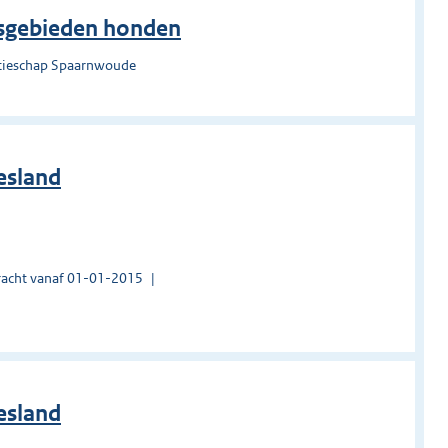
dsgebieden honden
atieschap Spaarnwoude
esland
acht vanaf 01-01-2015
esland