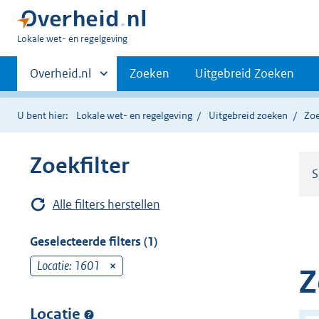
U
Lokale wet- en regelgeving
bent
Primaire
hier:
Andere
Overheid.nl
Zoeken
Uitgebreid Zoeken
sites
navigatie
binnen
U bent hier:
Lokale wet- en regelgeving
Uitgebreid zoeken
Zoe
Zoekfilter
S
Alle filters herstellen
Geselecteerde filters (1)
Locatie: 1601
v
Z
e
r
Locatie