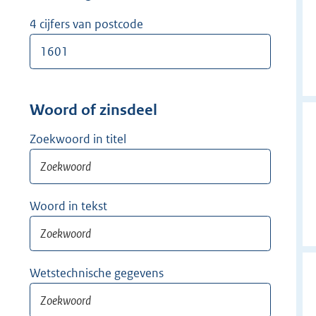
w
i
4 cijfers van postcode
j
d
e
r
Woord of zinsdeel
Zoekwoord in titel
Woord in tekst
Wetstechnische gegevens