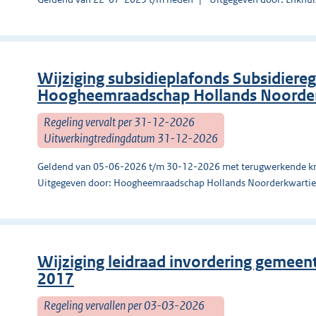
Wijziging subsidieplafonds Subsidier
Hoogheemraadschap Hollands Noorder
Regeling vervalt per 31-12-2026
Uitwerkingtredingdatum 31-12-2026
Geldend van 05-06-2026 t/m 30-12-2026 met terugwerkende kr
Uitgegeven door: Hoogheemraadschap Hollands Noorderkwartie
Wijziging leidraad invordering gemeente
2017
Regeling vervallen per 03-03-2026