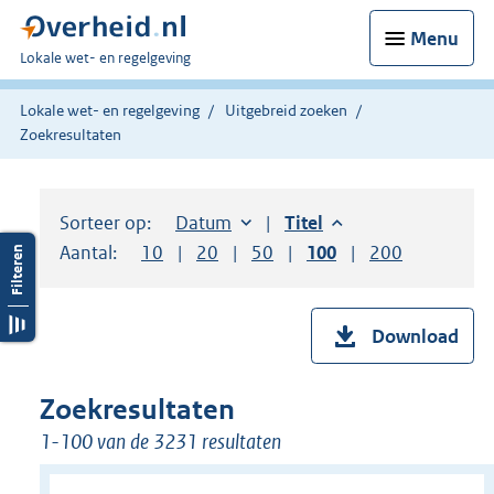
Menu
U
Lokale wet- en regelgeving
bent
hier:
Lokale wet- en regelgeving
Uitgebreid zoeken
Zoekresultaten
Sorteer op:
Sorteer op:
Datum
aflopend
Sorteer op:
Titel
aflopend
Aantal:
Toon
10
resultaten per pagina
Toon
20
resultaten per pagina
Toon
50
resultaten per pagina
Toon
100
resultaten per pag
Toon
200
resultaten
Download
Zoekresultaten
1-100 van de 3231 resultaten