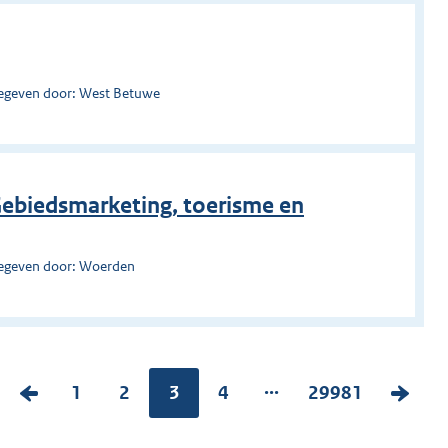
egeven door: West Betuwe
Gebiedsmarketing, toerisme en
egeven door: Woerden
...
V
P
1
P
2
Pagina:
3
P
4
P
29981
V
o
a
a
a
a
o