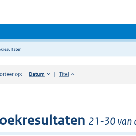
kresultaten
orteer op:
Sorteer op:
Datum
oplopend
Sorteer op:
Titel
oplopend
oekresultaten
21-30 van 