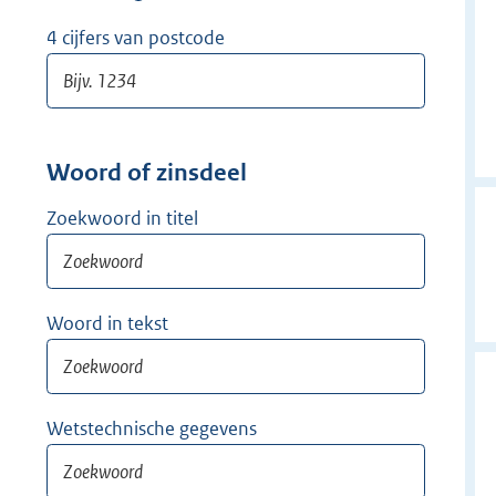
w
i
4 cijfers van postcode
j
d
e
r
Woord of zinsdeel
Zoekwoord in titel
Woord in tekst
Wetstechnische gegevens