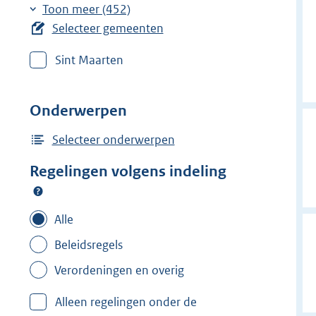
r
r
e
Toon meer (452)
w
w
r
Selecteer gemeenten
i
i
w
j
j
Sint Maarten
i
d
d
j
e
e
d
Onderwerpen
r
r
e
f
f
r
Selecteer onderwerpen
i
i
f
Regelingen volgens indeling
l
l
i
t
t
l
e
e
t
Alle
r
r
e
Beleidsregels
:
:
r
'
'
Verordeningen en overig
:
s
s
A
Alleen regelingen onder de
-
-
a