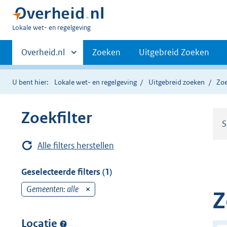
U
Lokale wet- en regelgeving
bent
Primaire
hier:
Andere
Overheid.nl
Zoeken
Uitgebreid Zoeken
sites
navigatie
binnen
U bent hier:
Lokale wet- en regelgeving
Uitgebreid zoeken
Zoe
Zoekfilter
S
Alle filters herstellen
Geselecteerde filters (1)
Gemeenten: alle
v
Z
e
r
Locatie