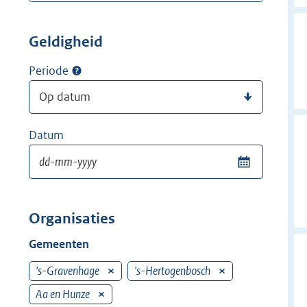
Geldigheid
Periode
Datum
Organisaties
Gemeenten
's-Gravenhage
V
's-Hertogenbosch
V
e
e
Aa en Hunze
V