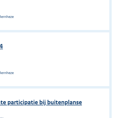
Bernheze
04
Bernheze
te participatie bij buitenplanse