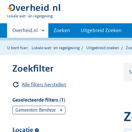
U
Lokale wet- en regelgeving
bent
Primaire
hier:
Andere
Overheid.nl
Zoeken
Uitgebreid Zoeken
sites
navigatie
binnen
U bent hier:
Lokale wet- en regelgeving
Uitgebreid zoeken
Zoe
Zoekfilter
S
Alle filters herstellen
Geselecteerde filters (1)
Gemeenten: Bernheze
v
Z
e
r
Locatie