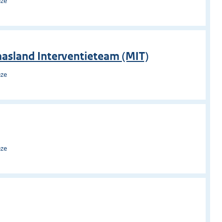
eze
aasland Interventieteam (MIT)
eze
eze