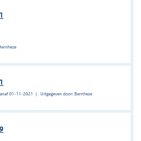
21
Bernheze
21
vanaf 01-11-2021
Uitgegeven door: Bernheze
19