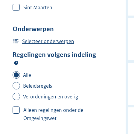
r
Sint Maarten
w
i
j
Onderwerpen
d
e
Selecteer onderwerpen
r
Regelingen volgens indeling
f
i
l
Alle
t
Beleidsregels
e
Verordeningen en overig
r
:
Alleen regelingen onder de
B
Omgevingswet
e
r