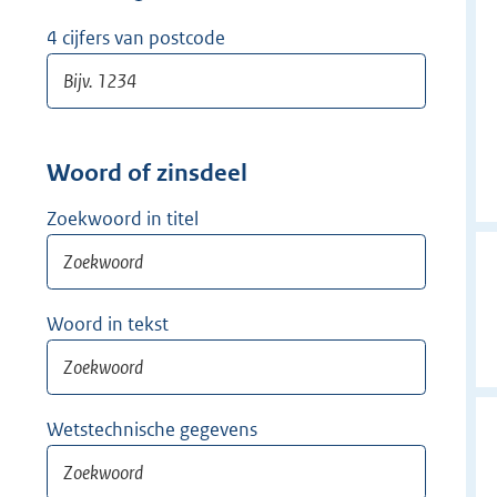
w
i
4 cijfers van postcode
j
d
e
r
Woord of zinsdeel
Zoekwoord in titel
Woord in tekst
Wetstechnische gegevens