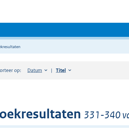
kresultaten
orteer op:
Sorteer op:
Datum
aflopend
Sorteer op:
Titel
oplopend
oekresultaten
331-340 va