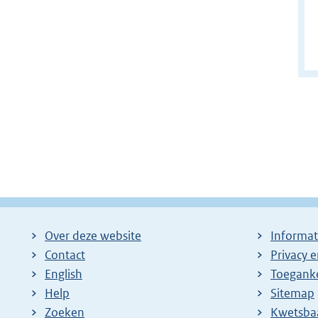
Over deze website
Informat
Contact
Privacy 
English
Toeganke
Help
Sitemap
Zoeken
E
Kwetsba