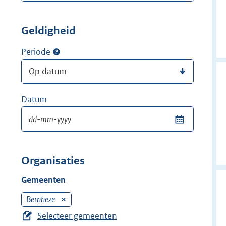
Geldigheid
Periode
Datum
Organisaties
Gemeenten
Bernheze
V
e
Selecteer gemeenten