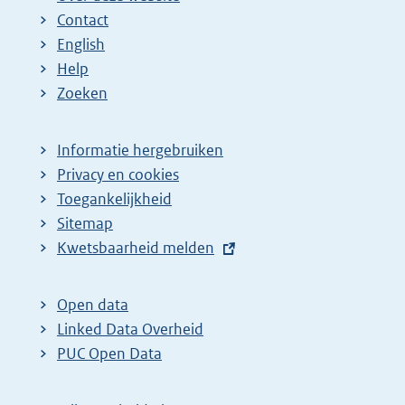
g
n
n
n
e
Contact
e
a
a
a
n
English
p
:
:
:
d
Help
a
e
Zoeken
g
p
i
a
Informatie hergebruiken
n
g
Privacy en cookies
a
i
Toegankelijkheid
z
n
Sitemap
E
Kwetsbaarheid melden
o
a
x
e
z
t
k
o
Open data
e
Linked Data Overheid
r
e
r
PUC Open Data
e
k
n
s
r
e