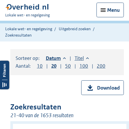
Menu
U
Lokale wet- en regelgeving
bent
hier:
Lokale wet- en regelgeving
Uitgebreid zoeken
Zoekresultaten
Sorteer op:
Sorteer op:
Datum
aflopend
Sorteer op:
Titel
oplopend
Aantal:
Toon
10
resultaten per pagina
Toon
20
resultaten per pagina
Toon
50
resultaten per pagina
Toon
100
resultaten per pag
Toon
200
resultaten
Download
Zoekresultaten
21-40 van de 1653 resultaten