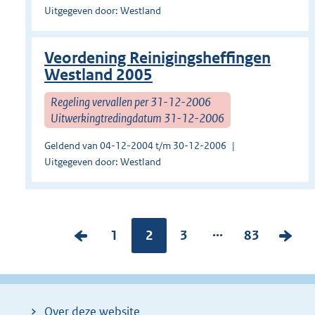
Uitgegeven door: Westland
Veordening Reinigingsheffingen
Westland 2005
Regeling vervallen per 31-12-2006
Uitwerkingtredingdatum 31-12-2006
Geldend van 04-12-2004 t/m 30-12-2006
Uitgegeven door: Westland
...
V
P
1
Pagina:
2
P
3
P
83
V
o
a
a
a
o
r
g
g
g
l
i
i
i
i
g
Over deze website