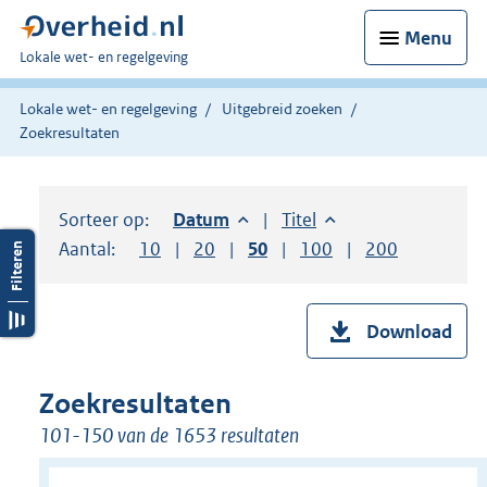
Menu
U
Lokale wet- en regelgeving
bent
hier:
Lokale wet- en regelgeving
Uitgebreid zoeken
Zoekresultaten
Sorteer op:
Sorteer op:
Datum
aflopend
Sorteer op:
Titel
oplopend
Aantal:
Toon
10
resultaten per pagina
Toon
20
resultaten per pagina
Toon
50
resultaten per pagina
Toon
100
resultaten per pag
Toon
200
resultaten
Download
Zoekresultaten
101-150 van de 1653 resultaten