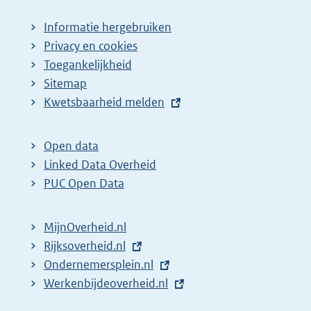
i
a
Informatie hergebruiken
n
g
Privacy en cookies
a
i
Toegankelijkheid
z
n
Sitemap
E
Kwetsbaarheid melden
o
a
x
e
z
t
k
o
Open data
e
Linked Data Overheid
r
e
r
PUC Open Data
e
k
n
s
r
e
MijnOverheid.nl
u
e
l
E
Rijksoverheid.nl
l
s
i
x
E
Ondernemersplein.nl
t
u
n
t
x
E
Werkenbijdeoverheid.nl
k
a
l
e
t
x
: