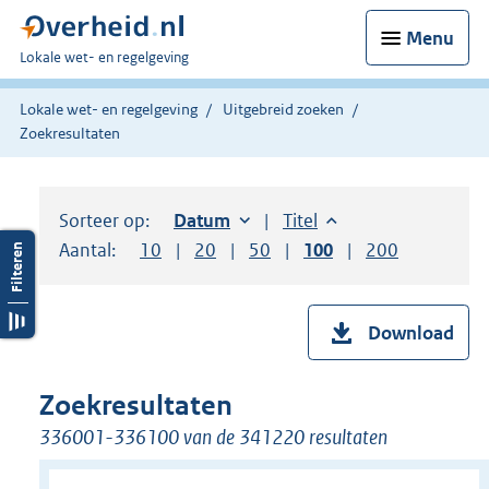
Menu
U
Lokale wet- en regelgeving
bent
hier:
Lokale wet- en regelgeving
Uitgebreid zoeken
Zoekresultaten
Sorteer op:
Sorteer op:
Datum
oplopend
Sorteer op:
Titel
oplopend
Aantal:
Toon
10
resultaten per pagina
Toon
20
resultaten per pagina
Toon
50
resultaten per pagina
Toon
100
resultaten per pag
Toon
200
resultaten
Download
Zoekresultaten
336001-336100 van de 341220 resultaten