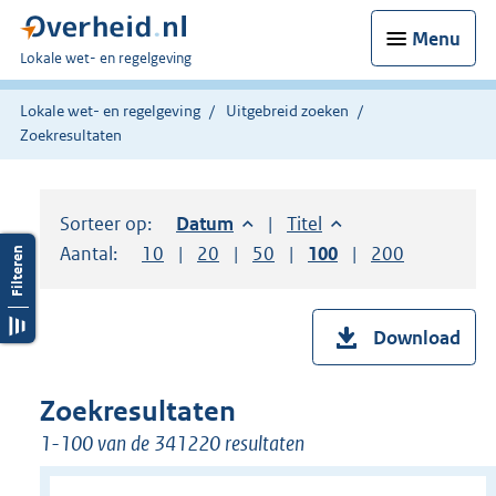
Menu
U
Lokale wet- en regelgeving
bent
hier:
Lokale wet- en regelgeving
Uitgebreid zoeken
Zoekresultaten
Sorteer op:
Sorteer op:
Datum
aflopend
Sorteer op:
Titel
oplopend
Aantal:
Toon
10
resultaten per pagina
Toon
20
resultaten per pagina
Toon
50
resultaten per pagina
Toon
100
resultaten per pag
Toon
200
resultaten
Download
Zoekresultaten
1-100 van de 341220 resultaten